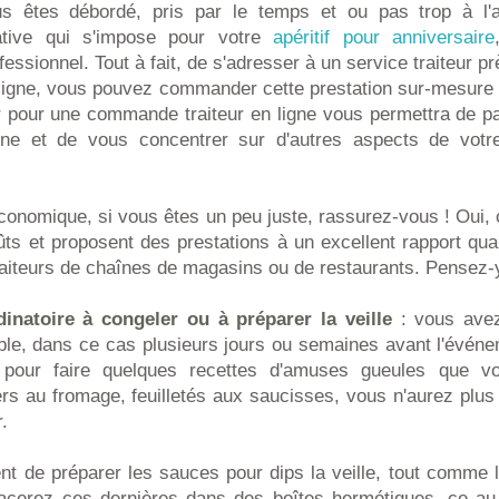
us êtes débordé, pris par le temps et ou pas trop à l'a
rnative qui s'impose pour votre
apéritif pour anniversaire
fessionnel. Tout à fait, de s'adresser à un service traiteur p
ligne, vous pouvez commander cette prestation sur-mesure e
r pour une commande traiteur en ligne vous permettra de p
ne et de vous concentrer sur d'autres aspects de votre
conomique, si vous êtes un peu juste, rassurez-vous ! Oui, c
ûts et proposent des prestations à un excellent rapport quali
raiteurs de chaînes de magasins ou de restaurants. Pensez-y
dinatoire à congeler ou à préparer la veille
: vous avez
le, dans ce cas plusieurs jours ou semaines avant l'événem
 pour faire quelques recettes d'amuses gueules que v
rs au fromage, feuilletés aux saucisses, vous n'aurez plus q
.
nt de préparer les sauces pour dips la veille, tout comme 
lacerez ces dernières dans des boîtes hermétiques, ce au 