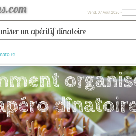
ns.com
Vend. 07 Août 2026 -
iser un apéritif dînatoire
inatoire