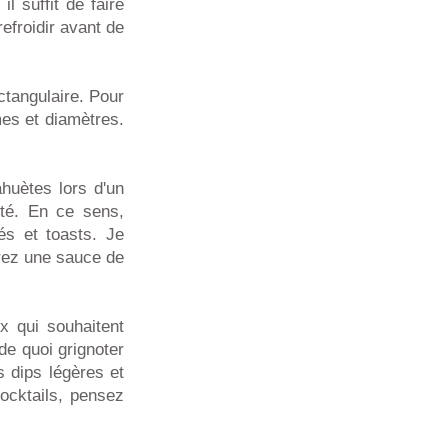
il suffit de faire
refroidir avant de
ctangulaire. Pour
mes et diamètres.
ahuètes lors d'un
lité. En ce sens,
és et toasts. Je
trez une sauce de
x qui souhaitent
de quoi grignoter
 dips légères et
ocktails, pensez