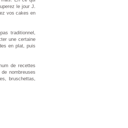
perez le jour J.
pez vos cakes en
as traditionnel,
cter une certaine
es en plat, puis
mum de recettes
is de nombreuses
es, bruschettas,