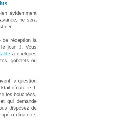
lus
 bien évidemment
l'avance, ne sera
stiner.
 de réception la
 le jour J. Vous
table
à quelques
ttes, gobelets ou
uvent la question
ail dînatoire. Il
me les bouchées,
t et qui demande
vous disposez de
apéro dînatoire,