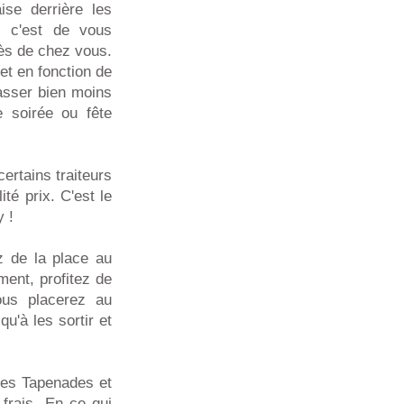
ise derrière les
, c'est de vous
rès de chez vous.
t en fonction de
asser bien moins
 soirée ou fête
ertains traiteurs
té prix. C'est le
 !
 de la place au
ent, profitez de
ous placerez au
u'à les sortir et
les Tapenades et
frais. En ce qui