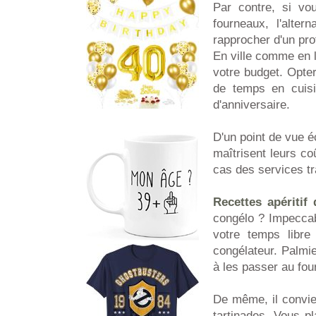
Par contre, si vo
fourneaux, l'alte
rapprocher d'un pro
En ville comme en 
votre budget. Opte
de temps en cuisi
d'anniversaire.
D'un point de vue é
maîtrisent leurs co
cas des services t
Recettes apéritif 
congélo ? Impeccab
votre temps libre
congélateur. Palmie
à les passer au four
De même, il convie
tartinades. Vous p