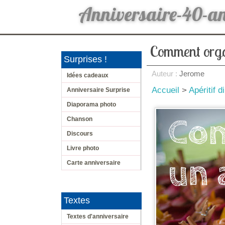
Anniversaire-40-a
Comment organ
Surprises !
Auteur :
Jerome
Idées cadeaux
Accueil
>
Apéritif d
Anniversaire Surprise
Diaporama photo
Chanson
Discours
Livre photo
Carte anniversaire
Textes
Textes d'anniversaire