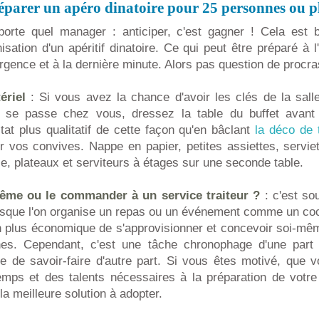
éparer un apéro dinatoire pour 25 personnes ou p
porte quel manager : anticiper, c'est gagner ! Cela est
nisation d'un apéritif dinatoire. Ce qui peut être préparé à 
urgence et à la dernière minute. Alors pas question de procra
ériel
: Si vous avez la chance d'avoir les clés de la salle
ée se passe chez vous, dressez la table du buffet avant
tat plus qualitatif de cette façon qu'en bâclant
la déco de 
r vos convives. Nappe en papier, petites assiettes, servie
e, plateaux et serviteurs à étages sur une seconde table.
ême ou le commander à un service traiteur ?
: c'est so
rsque l'on organise un repas ou un événement comme un cockt
n plus économique de s'approvisionner et concevoir soi-mê
rines. Cependant, c'est une tâche chronophage d'une par
 de savoir-faire d'autre part. Si vous êtes motivé, que 
mps et des talents nécessaires à la préparation de votre 
la meilleure solution à adopter.