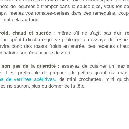
nets de légumes à tremper dans la sauce dips, vous les cou
mps, mettez vos tomates-cerises dans des ramequins, cou
tout cela au frigo.
roid, chaud et sucrée
: même s'il ne s'agit pas d'un rep
'un apéritif dinatoire qui se prolonge, on essaye de respe
rvira donc des toasts froids en entrée, des recettes chaud
dinatoire sucrées pour le dessert.
t non pas de la quantité
: essayez de cuisiner un maxi
fet il est préférable de préparer de petites quantités, ma
es de verrines apéritives
, de mini brochettes, mini quich
ves ne sauront plus où donner de la tête.