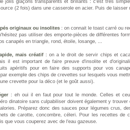
 jolis glaçons transparents et brillants : c'est très simple 
 source (2 fois) dans une casserole en acier. Puis de laisser 
pés originaux ou insolites
: on connait le toast carré ou re
, n'hésitez pas utiliser des emporte-pièces de différentes for
 canapés en triangle, rond, étoile, losange, ...
apide, mais créatif
: on a le droit de servir chips et cac
ais il est important de faire preuve d'insolite et d'origina
uits apéritifs pour en faire des supports pour vos canap
z par exemple des chips de crevettes sur lesquels vous met
une crevette pour la déco (et le goût aussi).
éger
: eh oui il en faut pour tout le monde. Celles et ceu
apéro dinatoire sans culpabiliser doivent également y trouver 
alories. Préparez donc des sauces pour légumes crus, des
nets de carotte, concombre, céleri. Pour les recettes de c
rais que vous couperez avec de l'eau gazeuse.