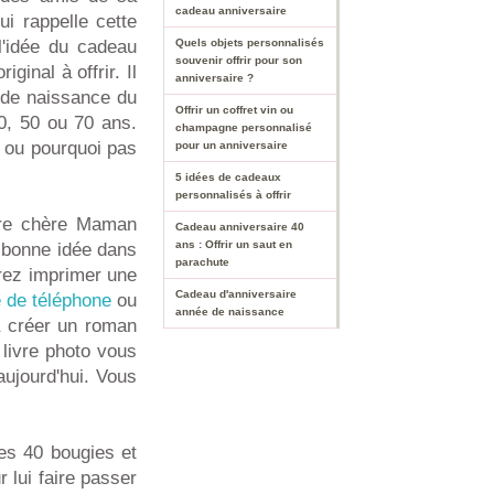
cadeau anniversaire
ui rappelle cette
l'idée du cadeau
Quels objets personnalisés
souvenir offrir pour son
inal à offrir. Il
anniversaire ?
e de naissance du
Offrir un coffret vin ou
40, 50 ou 70 ans.
champagne personnalisé
. ou pourquoi pas
pour un anniversaire
5 idées de cadeaux
personnalisés à offrir
otre chère Maman
Cadeau anniversaire 40
ans : Offrir un saut en
a bonne idée dans
parachute
rez imprimer une
Cadeau d'anniversaire
 de téléphone
ou
année de naissance
à créer un roman
livre photo vous
aujourd'hui. Vous
ses 40 bougies et
 lui faire passer