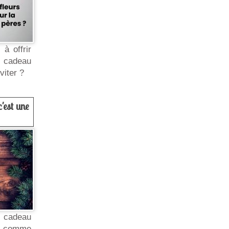
à offrir
l cadeau
viter ?
'est une
t cadeau
e comme