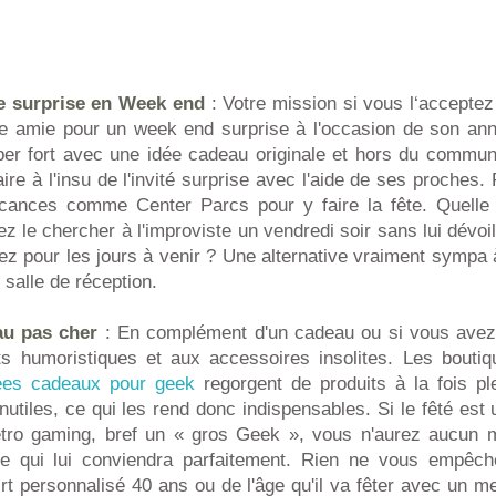
te surprise en Week end
: Votre mission si vous l‘acceptez
ne amie pour un week end surprise à l'occasion de son ann
per fort avec une idée cadeau originale et hors du commu
re à l'insu de l'invité surprise avec l'aide de ses proche
cances comme Center Parcs pour y faire la fête. Quelle t
 le chercher à l'improviste un vendredi soir sans lui dévo
ez pour les jours à venir ? Une alternative vraiment sympa à
salle de réception.
au pas cher
: En complément d'un cadeau ou si vous avez 
 humoristiques et aux accessoires insolites. Les boutiq
dées cadeaux pour geek
regorgent de produits à la fois pl
inutiles, ce qui les rend donc indispensables. Si le fêté est 
étro gaming, bref un « gros Geek », vous n'aurez aucun 
re qui lui conviendra parfaitement. Rien ne vous empêch
rt personnalisé 40 ans ou de l'âge qu'il va fêter avec un 