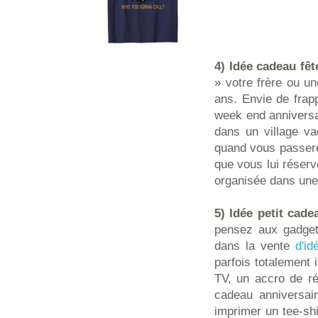
4) Idée cadeau fê
» votre frère ou u
ans. Envie de frap
week end anniversai
dans un village va
quand vous passerez
que vous lui réserv
organisée dans une 
5) Idée petit cade
pensez aux gadgets
dans la vente
d'i
parfois totalement 
TV, un accro de r
cadeau anniversai
imprimer un tee-shi