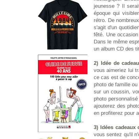
jeunesse ? Il serai
époque qui visibl
rétro. De nombreux 
s'agit d'un quotidi
fêté. Une occasion 
Dans le même esprit
un album CD des tit
2) Idée de cadea
vous aimeriez lui t
ce cas est de conc
photo de famille ou
sur un coussin, vo
photo personnalisé
ajouterez des photo
en profiterez pour 
3) Idées cadeaux c
vous sentez qu'il n