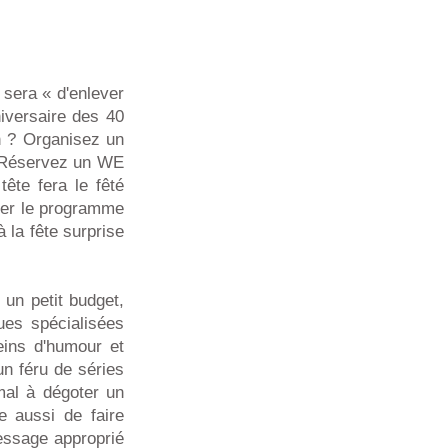
 sera « d'enlever
iversaire des 40
n ? Organisez un
s. Réservez un WE
ête fera le fêté
iler le programme
 la fête surprise
un petit budget,
ues spécialisées
eins d'humour et
un féru de séries
mal à dégoter un
e aussi de faire
message approprié