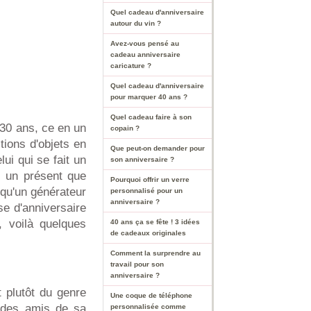
Quel cadeau d'anniversaire
autour du vin ?
Avez-vous pensé au
cadeau anniversaire
caricature ?
Quel cadeau d'anniversaire
pour marquer 40 ans ?
Quel cadeau faire à son
30 ans, ce en un
copain ?
tions d'objets en
Que peut-on demander pour
ui qui se fait un
son anniversaire ?
is un présent que
Pourquoi offrir un verre
 qu'un générateur
personnalisé pour un
anniversaire ?
se d'anniversaire
, voilà quelques
40 ans ça se fête ! 3 idées
de cadeaux originales
Comment la surprendre au
travail pour son
anniversaire ?
t plutôt du genre
Une coque de téléphone
, des amis de sa
personnalisée comme