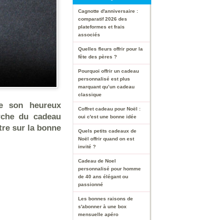
Cagnotte d'anniversaire :
comparatif 2026 des
plateformes et frais
associés
Quelles fleurs offrir pour la
fête des pères ?
Pourquoi offrir un cadeau
personnalisé est plus
marquant qu’un cadeau
classique
ie son heureux
Coffret cadeau pour Noël :
herche du cadeau
oui c'est une bonne idée
re sur la bonne
Quels petits cadeaux de
Noël offrir quand on est
invité ?
Cadeau de Noel
personnalisé pour homme
de 40 ans élégant ou
passionné
Les bonnes raisons de
s'abonner à une box
mensuelle apéro