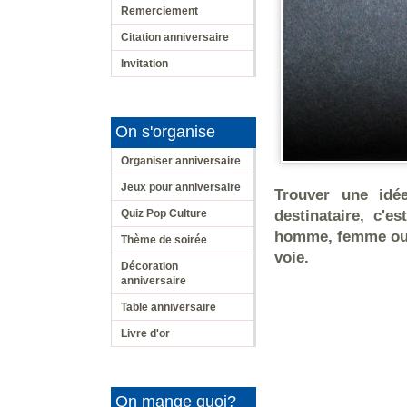
Remerciement
Citation anniversaire
Invitation
On s'organise
Organiser anniversaire
Jeux pour anniversaire
Trouver une idée
Quiz Pop Culture
destinataire, c'e
homme, femme ou c
Thème de soirée
voie.
Décoration
anniversaire
Table anniversaire
Livre d'or
On mange quoi?