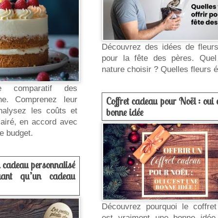
Découvrez des idées de fleurs 
pour la fête des pères. Que
nature choisir ? Quelles fleurs é
e comparatif des
gne. Comprenez leur
Coffret cadeau pour Noël : oui c
nalysez les coûts et
bonne idée
lairé, en accord avec
re budget.
n cadeau personnalisé
uant qu’un cadeau
Découvrez pourquoi le coffre
est vraiment une bonne idé