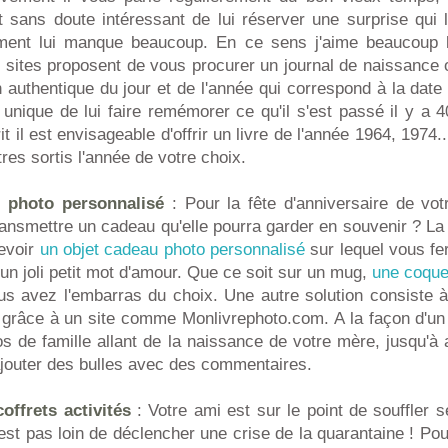
t sans doute intéressant de lui réserver une surprise qui l
ement lui manque beaucoup. En ce sens j'aime beaucoup 
sites proposent de vous procurer un journal de naissance orig
en authentique du jour et de l'année qui correspond à la dat
unique de lui faire remémorer ce qu'il s'est passé il y a 
 il est envisageable d'offrir un livre de l'année 1964, 1974.
res sortis l'année de votre choix.
u photo personnalisé
: Pour la fête d'anniversaire de v
ransmettre un cadeau qu'elle pourra garder en souvenir ? L
evoir
un objet cadeau photo personnalisé
sur lequel vous fe
 un joli petit mot d'amour. Que ce soit sur un mug,
une coque
us avez l'embarras du choix. Une autre solution consiste 
 grâce à un site comme Monlivrephoto.com. A la façon d'un 
s de famille allant de la naissance de votre mère, jusqu'à 
ajouter des bulles avec des commentaires.
offrets activités
: Votre ami est sur le point de souffler 
'est pas loin de déclencher une crise de la quarantaine ! Pour