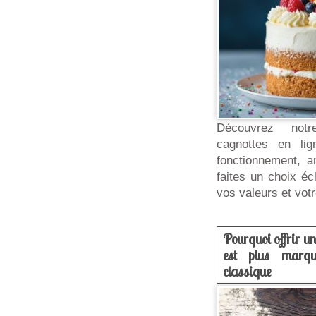
Découvrez notr
cagnottes en li
fonctionnement, a
faites un choix éc
vos valeurs et vot
Pourquoi offrir u
est plus marq
classique