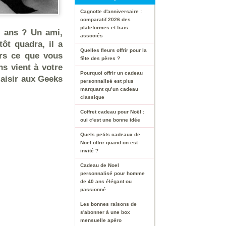
Cagnotte d'anniversaire :
comparatif 2026 des
plateformes et frais
0 ans ? Un ami,
associés
tôt quadra, il a
Quelles fleurs offrir pour la
rs ce que vous
fête des pères ?
ans vient à votre
Pourquoi offrir un cadeau
laisir aux Geeks
personnalisé est plus
marquant qu’un cadeau
classique
Coffret cadeau pour Noël :
oui c'est une bonne idée
Quels petits cadeaux de
Noël offrir quand on est
invité ?
Cadeau de Noel
personnalisé pour homme
de 40 ans élégant ou
passionné
Les bonnes raisons de
s'abonner à une box
mensuelle apéro