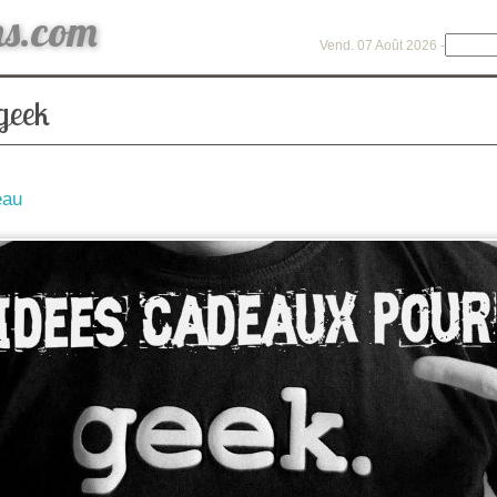
ns.com
Vend. 07 Août 2026 -
geek
eau