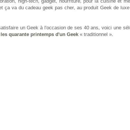
ration, high-tech, gadget, nourriture, pour la cuisine et m
et ça va du cadeau geek pas cher, au produit Geek de luxe 
atisfaire un Geek à l'occasion de ses 40 ans, voici une sél
r les quarante printemps d'un Geek
« traditionnel ».