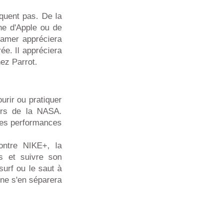
quent pas. De la
ne d'Apple ou de
gamer appréciera
ée. Il appréciera
ez Parrot.
urir ou pratiquer
eurs de la NASA.
ses performances
ontre NIKE+, la
s et suivre son
urf ou le saut à
 ne s'en séparera