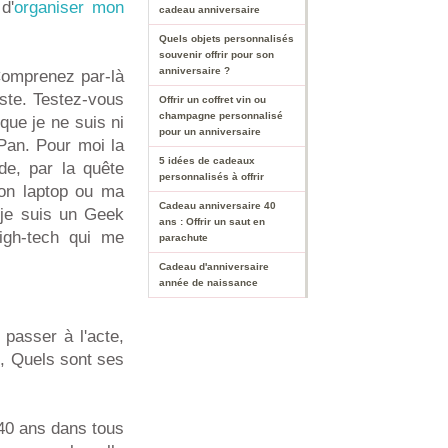
d'
organiser mon
cadeau anniversaire
Quels objets personnalisés
souvenir offrir pour son
anniversaire ?
 Comprenez par-là
ste. Testez-vous
Offrir un coffret vin ou
champagne personnalisé
 que je ne suis ni
pour un anniversaire
 Pan. Pour moi la
5 idées de cadeaux
de, par la quête
personnalisés à offrir
mon laptop ou ma
Cadeau anniversaire 40
e je suis un Geek
ans : Offrir un saut en
high-tech qui me
parachute
Cadeau d'anniversaire
année de naissance
passer à l'acte,
?, Quels sont ses
40 ans dans tous