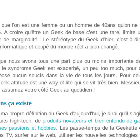
e que l'on est une femme ou un homme de 40ans qu'on ne 
 A croire qu'être un Geek de base c'est une tare, limite u
 de marginalité ! Le stéréotype du Geek d'hier, c'est-à-di
 informatique et coupé du monde réel a bien changé.
 que nous avons tous une part plus ou moins importante 
s le syndrome Geek est exacerbé, un peu too much, pour d'a
 pose aucun soucis dans la vie de tous les jours. Pour ceu
Geek attitude est une way of life qui se vit très bien. Mess
, assumez votre côté Geek au quotidien !
ns ça existe
ma propre définition du Geek d'aujourd'hui, je dirai qu'il s'a
uits high-tech, de
produits novateurs et bien entendu de ga
es passions et hobbies
. Les passe-temps de la Geekette
s TV, surfer sur le web, utiliser les nouvelles technologies 