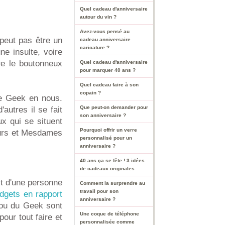
Quel cadeau d'anniversaire
autour du vin ?
Avez-vous pensé au
peut pas être un
cadeau anniversaire
caricature ?
ne insulte, voire
re le boutonneux
Quel cadeau d'anniversaire
pour marquer 40 ans ?
Quel cadeau faire à son
copain ?
de Geek en nous.
Que peut-on demander pour
utres il se fait
son anniversaire ?
x qui se situent
Pourquoi offrir un verre
ieurs et Mesdames
personnalisé pour un
anniversaire ?
40 ans ça se fête ! 3 idées
de cadeaux originales
git d'une personne
Comment la surprendre au
travail pour son
dgets en rapport
anniversaire ?
 ou du Geek sont
Une coque de téléphone
pour tout faire et
personnalisée comme