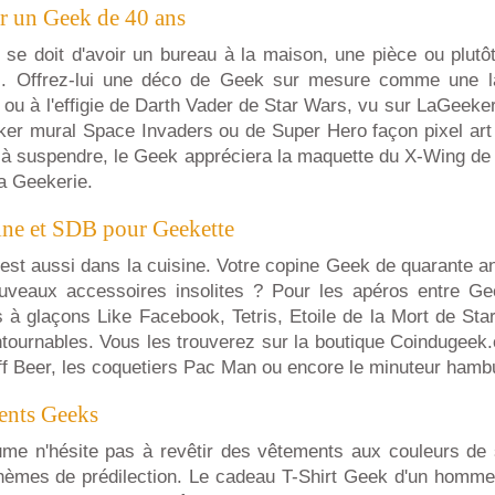
r un Geek de 40 ans
se doit d'avoir un bureau à la maison, une pièce ou plutôt
s. Offrez-lui une déco de Geek sur mesure comme une 
 ou à l'effigie de Darth Vader de Star Wars, vu sur LaGeeke
cker mural Space Invaders ou de Super Hero façon pixel art
à suspendre, le Geek appréciera la maquette du X-Wing de
a Geekerie.
sine et SDB pour Geekette
'est aussi dans la cuisine. Votre copine Geek de quarante a
uveaux accessoires insolites ? Pour les apéros entre Ge
 à glaçons Like Facebook, Tetris, Etoile de la Mort de St
ntournables. Vous les trouverez sur la boutique Coindugee
ff Beer, les coquetiers Pac Man ou encore le minuteur hamb
ments Geeks
me n'hésite pas à revêtir des vêtements aux couleurs de
thèmes de prédilection. Le cadeau T-Shirt Geek d'un homme 