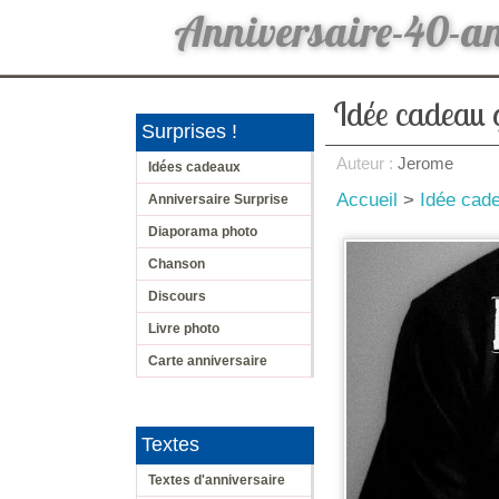
Anniversaire-40-a
Idée cadeau 
Surprises !
Auteur :
Jerome
Idées cadeaux
Accueil
>
Idée cad
Anniversaire Surprise
Diaporama photo
Chanson
Discours
Livre photo
Carte anniversaire
Textes
Textes d'anniversaire