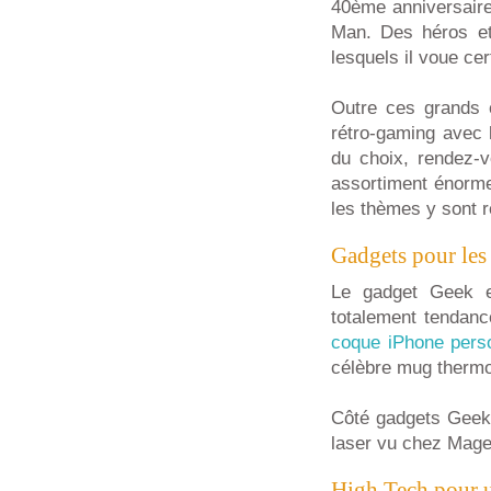
40ème anniversaire
Man. Des héros et
lesquels il voue ce
Outre ces grands 
rétro-gaming avec l
du choix, rendez-v
assortiment énorme
les thèmes y sont r
Gadgets pour les
Le gadget Geek es
totalement tendanc
coque iPhone pers
célèbre mug therm
Côté gadgets Geek 
laser vu chez Mag
High Tech pour 