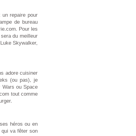
 un repaire pour
lampe de bureau
rie.com. Pour les
 sera du meilleur
 Luke Skywalker,
ns adore cuisiner
eks (ou pas), je
ar Wars ou Space
k.com tout comme
urger.
 ses héros ou en
qui va fêter son