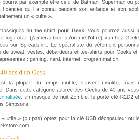
 pourra par exemple être celui de Batman, Superman ou p
 licences qu'il a connu pendant son enfance et son ado
rtainement un « culte ».
classiques du
tee-shirt pour Geek
, vous pourrez aussi lui
e logo Atari (j'aimerai bien qu'on me l'offre) vu chez Geek
ous sur Spreadshirt. Le spécialiste du vêtement personn
 de sweat, vestes, débardeurs et tee-shirts pour Geeks et
eprésentés : gaming, nerd, internet, programmation.
 40 ans d'un Geek
t la plupart du temps inutile, souvent insolite, mais 
e. Dans cette catégorie adorée des
Geeks de 40 ans vous p
onnalisée
, un masque de nuit Zombie, le porte clé R2D2 et
os Simpsons.
« utile » (ou pas) optez pour la clé USB décapsuleur ou le
eekstore.com.
un Geek