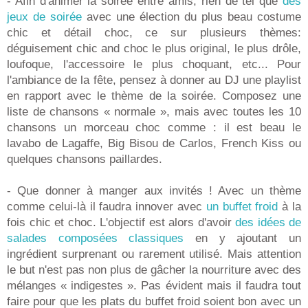
- Afin d'animer la soirée entre amis, rien de tel que
des
jeux de soirée
avec une élection du plus beau costume
chic et détail choc, ce sur plusieurs thèmes:
déguisement chic and choc le plus original, le plus drôle,
loufoque, l'accessoire le plus choquant, etc... Pour
l'ambiance de la fête, pensez à donner au DJ une playlist
en rapport avec le thème de la soirée. Composez une
liste de chansons « normale », mais avec toutes les 10
chansons un morceau choc comme : il est beau le
lavabo de Lagaffe, Big Bisou de Carlos, French Kiss ou
quelques chansons paillardes.
- Que donner à manger aux invités ! Avec un thème
comme celui-là il faudra innover avec
un buffet froid
à la
fois chic et choc. L'objectif est alors d'avoir
des idées de
salades composées classiques
en y ajoutant un
ingrédient surprenant ou rarement utilisé. Mais attention
le but n'est pas non plus de gâcher la nourriture avec des
mélanges « indigestes ». Pas évident mais il faudra tout
faire pour que les plats du buffet froid soient bon avec un