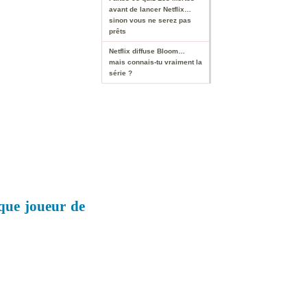
avant de lancer Netflix…
sinon vous ne serez pas
prêts
Netflix diffuse Bloom…
mais connais-tu vraiment la
série ?
 que joueur de