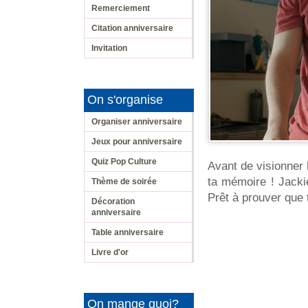
Remerciement
Citation anniversaire
Invitation
On s'organise
Organiser anniversaire
Jeux pour anniversaire
Quiz Pop Culture
Avant de visionner 
ta mémoire ! Jackie
Thème de soirée
Prêt à prouver que 
Décoration
anniversaire
Table anniversaire
Livre d'or
On mange quoi?