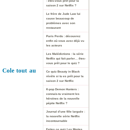
: êtes-vous prêt pour la
saison 2 sur Netflix ?
Le frère de Jude Law lui
cause beaucoup de
problèmes avec son
restaurant
Paris Perdu : découvrez
enfin où vous avez déjà vu
les acteurs
Les Malédictions : la série
Netflix qui fait parler… êtes-
vous prêt pour le quiz ?
t Cole tout au
Ce quiz Beauty in Black
révèle si tu es prêt pour la
saison 2 sur Netflix
K-pop Demon Hunters :
connais-tu vraiment les
héroïnes de la nouvelle
pépite Netflix ?
Journal d’une fille larguée :
la nouvelle série Netflix
incontournable
Faites ce quiz Les Mortes