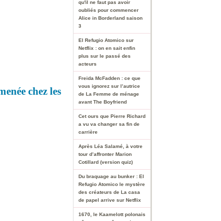
qu'il ne faut pas avoir
oubliés pour commencer
Alice in Borderland saison
3
El Refugio Atomico sur
Netflix : on en sait enfin
plus sur le passé des
acteurs
Freida McFadden : ce que
vous ignorez sur l’autrice
 menée chez les
de La Femme de ménage
avant The Boyfriend
Cet ours que Pierre Richard
a vu va changer sa fin de
carrière
Après Léa Salamé, à votre
tour d’affronter Marion
Cotillard (version quiz)
Du braquage au bunker : El
Refugio Atomico le mystère
des créateurs de La casa
de papel arrive sur Netflix
1670, le Kaamelott polonais