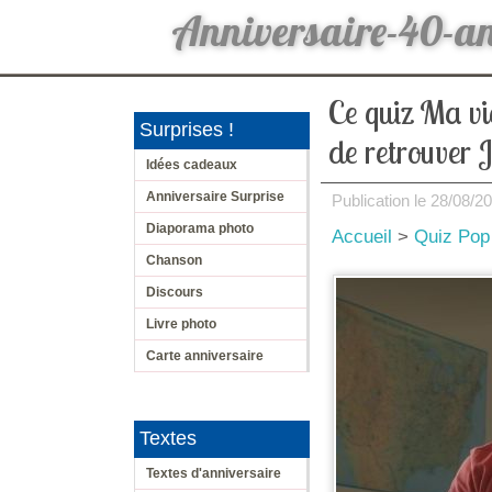
Anniversaire-40-a
Ce quiz Ma vi
Surprises !
de retrouver J
Idées cadeaux
Anniversaire Surprise
Publication le
28/08/2
Diaporama photo
Accueil
>
Quiz Pop
Chanson
Discours
Livre photo
Carte anniversaire
Textes
Textes d'anniversaire