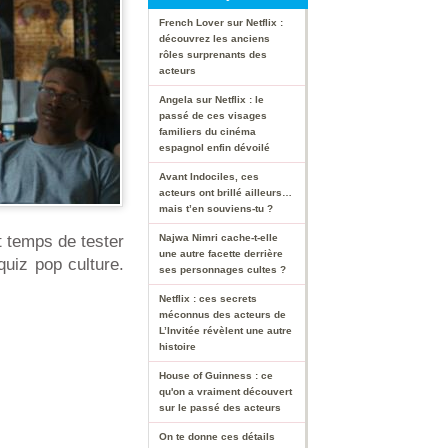
French Lover sur Netflix :
découvrez les anciens
rôles surprenants des
acteurs
Angela sur Netflix : le
passé de ces visages
familiers du cinéma
espagnol enfin dévoilé
Avant Indociles, ces
acteurs ont brillé ailleurs…
mais t’en souviens-tu ?
t temps de tester
Najwa Nimri cache-t-elle
une autre facette derrière
quiz pop culture.
ses personnages cultes ?
Netflix : ces secrets
méconnus des acteurs de
L’Invitée révèlent une autre
histoire
House of Guinness : ce
qu'on a vraiment découvert
sur le passé des acteurs
On te donne ces détails