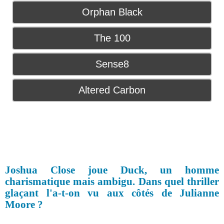
Orphan Black
The 100
Sense8
Altered Carbon
Joshua Close joue Duck, un homme
charismatique mais ambigu. Dans quel thriller
glaçant l'a-t-on vu aux côtés de Julianne
Moore ?