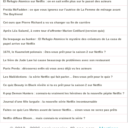
El Refugio Atomico sur Netflix : on en sait enfin plus sur le passé des acteurs
Freida McFadden : ce que vous ignorez sur l’autrice de La Femme de ménage avant
The Boyfriend
Cet ours que Pierre Richard a vu va changer sa fin de carrière
Après Léa Salamé, à votre tour d’affronter Marion Cotillard (version quiz)
Du braquage au bunker : El Refugio Atomico le mystère des créateurs de La casa de
papel arrive sur Netflix
1670, le Kaamelott polonais : êtes-vous prêt pour la saison 2 sur Netflix ?
Le frère de Jude Law lui cause beaucoup de problèmes avec son restaurant
Paris Perdu : découvrez enfin où vous avez déjà vu les acteurs
Les Malédictions : la série Netflix qui fait parler… êtes-vous prêt pour le quiz ?
Ce quiz Beauty in Black révèle si tu es prêt pour la saison 2 sur Netflix
K-pop Demon Hunters : connais-tu vraiment les héroïnes de la nouvelle pépite Netflix ?
Journal d’une fille larguée : la nouvelle série Netflix incontournable
Faites ce quiz Les Mortes avant de lancer Netflix… sinon vous ne serez pas prêts
Netflix diffuse Bloom… mais connais-tu vraiment la série ?