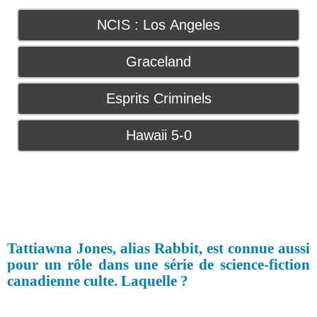
NCIS : Los Angeles
Graceland
Esprits Criminels
Hawaii 5-0
Tattiawna Jones, alias Rabbit, est connue aussi
pour un rôle dans une série de science-fiction
canadienne culte. Laquelle ?