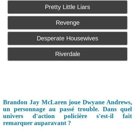
Pretty Little Liars
Revenge
Desperate Housewives
Riverdale
Brandon Jay McLaren joue Dwyane Andrews,
un personnage au passé trouble. Dans quel
univers d'action policière s'est-il fait
remarquer auparavant ?