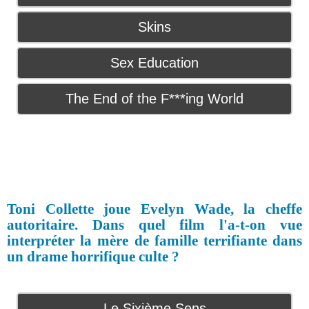
Skins
Sex Education
The End of the F***ing World
Toni Collette joue Evelyn Wade, la cheffe
autoritaire. Dans quel film l'a-t-on vue
interpréter la mère de famille terrifiante dans
un drame horrifique culte ?
Le Sixième Sens