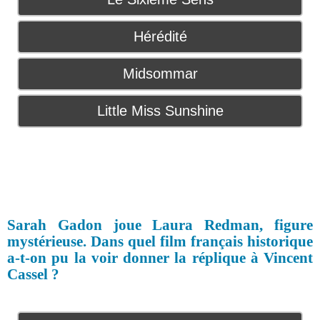
Hérédité
Midsommar
Little Miss Sunshine
Sarah Gadon joue Laura Redman, figure
mystérieuse. Dans quel film français historique
a-t-on pu la voir donner la réplique à Vincent
Cassel ?