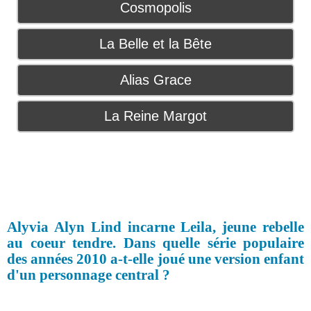
Cosmopolis
La Belle et la Bête
Alias Grace
La Reine Margot
Alyvia Alyn Lind incarne Leila, jeune rebelle
au coeur tendre. Dans quelle série populaire
des années 2010 a-t-elle joué une version enfant
d'un personnage central ?