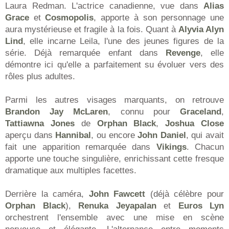
Laura Redman. L'actrice canadienne, vue dans
Alias
Grace
et
Cosmopolis
, apporte à son personnage une
aura mystérieuse et fragile à la fois. Quant à
Alyvia Alyn
Lind
, elle incarne Leila, l'une des jeunes figures de la
série. Déjà remarquée enfant dans
Revenge
, elle
démontre ici qu'elle a parfaitement su évoluer vers des
rôles plus adultes.
Parmi les autres visages marquants, on retrouve
Brandon Jay McLaren
, connu pour
Graceland
,
Tattiawna Jones
de
Orphan Black
,
Joshua Close
aperçu dans
Hannibal
, ou encore
John Daniel
, qui avait
fait une apparition remarquée dans
Vikings
. Chacun
apporte une touche singulière, enrichissant cette fresque
dramatique aux multiples facettes.
Derrière la caméra,
John Fawcett
(déjà célèbre pour
Orphan Black
),
Renuka Jeyapalan
et
Euros Lyn
orchestrent l'ensemble avec une mise en scène