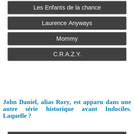
Les Enfants de la chance
Laurence Anyways
Mommy
C.R.A.Z.Y.
John Daniel, alias Rory, est apparu dans une
autre série historique avant Indociles.
Laquelle ?