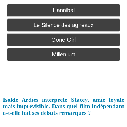
Hannibal
Le Silence des agneaux
Gone Girl
Millénium
Isolde Ardies interprète Stacey, amie loyale
mais imprévisible. Dans quel film indépendant
a-t-elle fait ses débuts remarqués ?