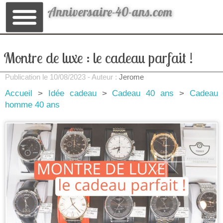
Anniversaire-40-ans.com
Montre de luxe : le cadeau parfait !
Publication le
10/08/2023
- Auteur :
Jerome
Accueil
>
Idée cadeau
>
Cadeau 40 ans
>
Cadeau
homme 40 ans