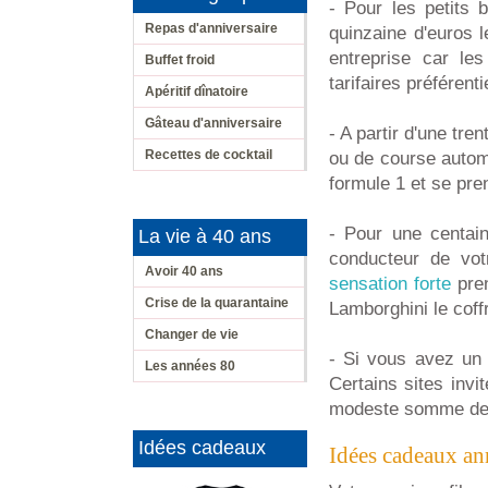
- Pour les petits 
Repas d'anniversaire
quinzaine d'euros 
entreprise car le
Buffet froid
tarifaires préférent
Apéritif dînatoire
Gâteau d'anniversaire
- A partir d'une tre
Recettes de cocktail
ou de course autom
formule 1 et se pre
- Pour une centain
La vie à 40 ans
conducteur de vo
Avoir 40 ans
sensation forte
pren
Crise de la quarantaine
Lamborghini le coff
Changer de vie
- Si vous avez un 
Les années 80
Certains sites invit
modeste somme de
Idées cadeaux
Idées cadeaux an