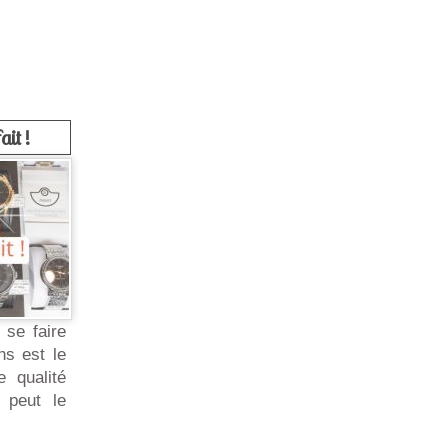
ait !
 se faire
ns est le
 qualité
n peut le