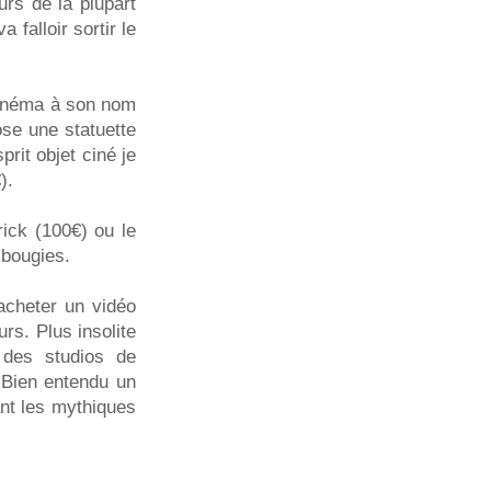
urs de la plupart
 falloir sortir le
cinéma à son nom
se une statuette
rit objet ciné je
).
rick (100€) ou le
 bougies.
acheter un vidéo
s. Plus insolite
e des studios de
 Bien entendu un
nt les mythiques