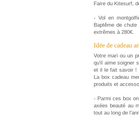
Faire du Kitesurf, 
- Vol en montgolf
Baptême de chute 
extrêmes à 280€.
Idée de cadeau a
Votre mari ou un pr
qu'il aime soigner 
et il le fait savoi
La box cadeau men
produits et accesso
- Parmi ces box o
axées beauté au m
tout au long de l'a