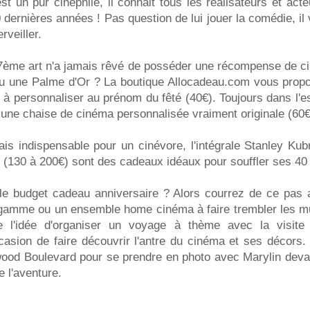
est un pur cinéphile, il connait tous les réalisateurs et acte
dernières années ! Pas question de lui jouer la comédie, il va
rveiller.
7ème art n'a jamais rêvé de posséder une récompense de 
 une Palme d'Or ? La boutique Allocadeau.com vous propo
 à personnaliser au prénom du fêté (40€). Toujours dans l'esp
rir une chaise de cinéma personnalisée vraiment originale (60€
is indispensable pour un cinévore, l'intégrale Stanley Kub
 (130 à 200€) sont des cadeaux idéaux pour souffler ses 40
 le budget cadeau anniversaire ? Alors courrez de ce pas 
 gamme ou un ensemble home cinéma à faire trembler les mur
ore l'idée d'organiser un voyage à thème avec la visit
asion de faire découvrir l'antre du cinéma et ses décors.
ood Boulevard pour se prendre en photo avec Marylin deva
e l'aventure.