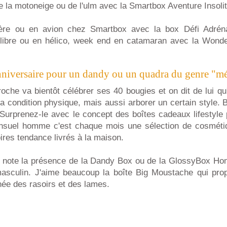
de la motoneige ou de l'ulm avec la Smartbox Aventure Insoli
ière ou en avion chez Smartbox avec la box Défi Adréna
libre ou en hélico, week end en catamaran avec la Wond
nniversaire pour un dandy ou un quadra du genre "mé
oche va bientôt célébrer ses 40 bougies et on dit de lui qu
sa condition physique, mais aussi arborer un certain style. Br
r ! Surprenez-le avec le concept des boîtes cadeaux lifestyl
suel homme c'est chaque mois une sélection de cosmét
ires tendance livrés à la maison.
n note la présence de la Dandy Box ou de la GlossyBox H
asculin. J'aime beaucoup la boîte Big Moustache qui pro
nnée des rasoirs et des lames.