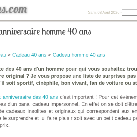
ns.com
Sam. 08 Août 2026 -
anniversaire homme 40 ans
eau
>
Cadeau 40 ans
>
Cadeau homme 40 ans
fête des 40 ans d'un homme pour qui vous souhaitez tro
e original ? Je vous propose une liste de surprises pas
l soit sportif, cinéphile, bon vivant, fan de voiture ou st
x anniversaire des 40 ans
c'est important ! Pour cet événeme
as d'un banal cadeau impersonnel. En effet on se doit d'être
de cadeaux insolites et originaux qui correspondent aux en
 de le surprendre et lui faire plaisir soit avec un petit cadeau 
prix.