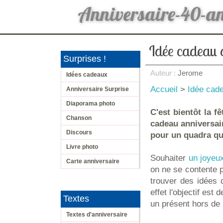
Anniversaire-40-a
Idée cadeau 
Surprises !
Auteur :
Jerome
Idées cadeaux
Accueil
>
Idée cad
Anniversaire Surprise
Diaporama photo
C'est bientôt la 
Chanson
cadeau anniversair
Discours
pour un quadra qu'i
Livre photo
Souhaiter
un joyeu
Carte anniversaire
on ne se contente p
trouver des idées 
effet l'objectif est
Textes
un présent hors de 
Textes d'anniversaire