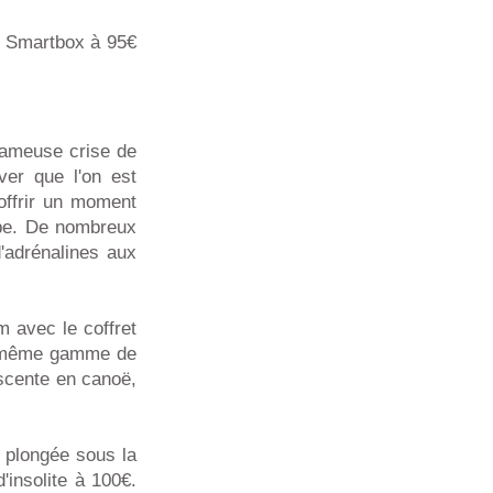
z Smartbox à 95€
fameuse crise de
ver que l'on est
offrir un moment
rbe. De nombreux
d'adrénalines aux
 avec le coffret
la même gamme de
scente en canoë,
, plongée sous la
'insolite à 100€.