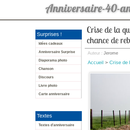
Anniversaire-40-a
Crise de la q
Surprises !
chance de reb
Idées cadeaux
Anniversaire Surprise
Auteur :
Jerome
Diaporama photo
Accueil
>
Crise de 
Chanson
Discours
Livre photo
Carte anniversaire
Textes
Textes d'anniversaire