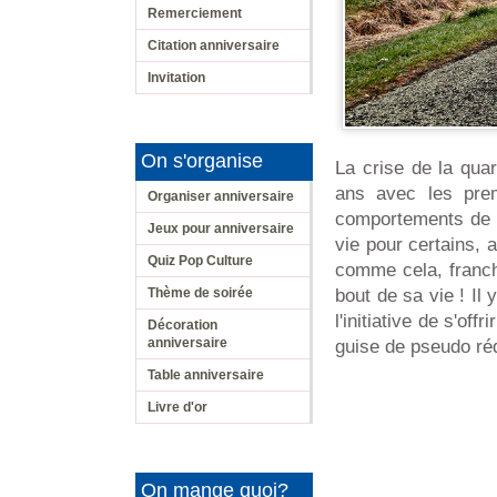
Remerciement
Citation anniversaire
Invitation
On s'organise
La crise de la qua
ans avec les prem
Organiser anniversaire
comportements de l
Jeux pour anniversaire
vie pour certains, 
Quiz Pop Culture
comme cela, franche
Thème de soirée
bout de sa vie ! I
l'initiative de s'of
Décoration
anniversaire
guise de pseudo ré
Table anniversaire
Livre d'or
On mange quoi?