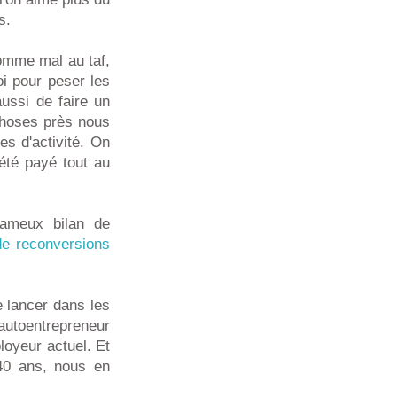
s.
homme mal au taf,
oi pour peser les
aussi de faire un
choses près nous
s d'activité. On
été payé tout au
fameux bilan de
 de reconversions
 lancer dans les
'autoentrepreneur
loyeur actuel. Et
 40 ans, nous en