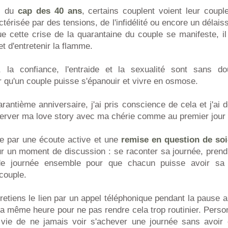
s du
cap des 40 ans
, certains couplent voient leur coupl
ctérisée par des tensions, de l'infidélité ou encore un délais
ue cette crise de la quarantaine du couple se manifeste, il
t d'entretenir la flamme.
 la confiance, l'entraide et la sexualité sont sans do
 qu'un couple puisse s'épanouir et vivre en osmose.
rantième anniversaire, j'ai pris conscience de cela et j'a
nserver ma love story avec ma chérie comme au premier jour 
se par une écoute active et une
remise en question de s
r un moment de discussion : se raconter sa journée, prendr
 de journée ensemble pour que chacun puisse avoir sa
 couple.
tretiens le lien par un appel téléphonique pendant la pause a
a même heure pour ne pas rendre cela trop routinier. Perso
 vie de ne jamais voir s'achever une journée sans avoir 