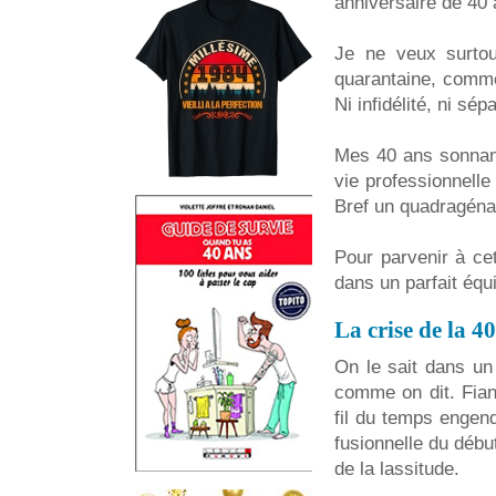
anniversaire de 40 
Je ne veux surto
quarantaine, commen
Ni infidélité, ni sé
Mes 40 ans sonnant
vie professionnelle 
Bref un quadragénai
Pour parvenir à cet
dans un parfait équil
La crise de la 40
On le sait dans un
comme on dit. Fian
fil du temps engend
fusionnelle du débu
de la lassitude.