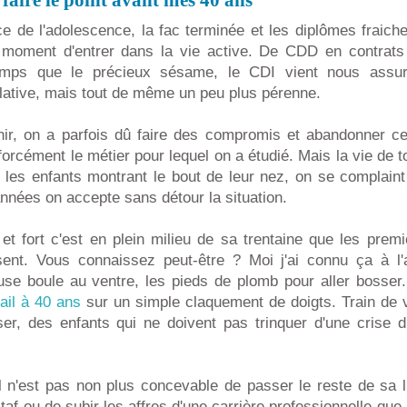
, faire le point avant mes 40 ans
ce de l'adolescence, la fac terminée et les diplômes fraic
 moment d'entrer dans la vie active. De CDD en contrats d
emps que le précieux sésame, le CDI vient nous assur
elative, mais tout de même un peu plus pérenne.
ir, on a parfois dû faire des compromis et abandonner ce
 forcément le métier pour lequel on a étudié. Mais la vie de t
, les enfants montrant le bout de leur nez, on se complain
nnées on accepte sans détour la situation.
t et fort c'est en plein milieu de sa trentaine que les prem
ssent. Vous connaissez peut-être ? Moi j'ai connu ça à 
use boule au ventre, les pieds de plomb pour aller bosser
ail à 40 ans
sur un simple claquement de doigts. Train de v
r, des enfants qui ne doivent pas trinquer d'une crise 
 n'est pas non plus concevable de passer le reste de sa l
taf ou de subir les affres d'une carrière professionnelle que 