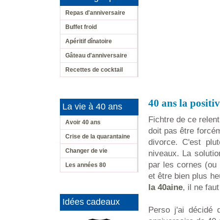
Repas d'anniversaire
Buffet froid
Apéritif dînatoire
Gâteau d'anniversaire
Recettes de cocktail
40 ans la positiv
La vie à 40 ans
Fichtre de ce relen
Avoir 40 ans
doit pas être forc
Crise de la quarantaine
divorce. C'est plu
Changer de vie
niveaux. La soluti
par les cornes (ou
Les années 80
et être bien plus h
la 40aine
, il ne fau
Idées cadeaux
Perso j'ai décidé