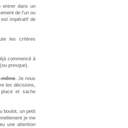
e entrer dans un
sement de l'un ou
 est impératif de
ute les critères
i déjà commencé à
(ou presque).
oi-même
. Je nous
e les décisions,
 place et sache
u boulot, un petit
nnellement je me
eu une attention