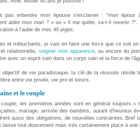
ans. Avec Mister 40 ans je positive !
ut pas entendre mon épouse s'exclamer : "mon époux à
t aider mon mari ? » ou « Il me quitte, va-t-il revenir ?".
paration à l'aube de mes 40 piges.
s et trébuchants, je vais en faire une force que ce soit e
et relationnelle,
soigner mon apparence
, ou encore du poin
re avec un esprit sain dans un corps sain et la force de l'â
 objectif de vie paradisiaque, la clé de la réussite réside 
ibre entre vie privée, vie pro et loisirs.
aine et le couple
 couple, les premières années sont en général toujours « r
çailles, mariage, arrivée des bambins, autant d'heureux é
rent aussi des obligations, de nouvelles contraintes. Bref 
t laisse tout doucement mais très certainement place à une r