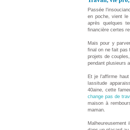
Travail, vie pro
Passée l'insoucian
en poche, vient le
après quelques t
financière certes r
Mais pour y parven
final on ne fait pas
projets de couples
pendant plusieurs a
Et je l'affirme hau
lassitude apparai
40aine, cette fame
change pas de trav
maison à rembourse
maman.
Malheureusement il
dans un placard au 