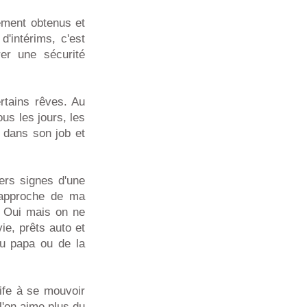
hement obtenus et
'intérims, c'est
er une sécurité
rtains rêves. Au
ous les jours, les
t dans son job et
iers signes d'une
l'approche de ma
. Oui mais on ne
ie, prêts auto et
du papa ou de la
ife à se mouvoir
l'on aime plus du