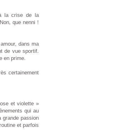
 la crise de la
 Non, que nenni !
n amour, dans ma
t de vue sportif.
ge en prime.
très certainement
ose et violette »
vènements qui au
la grande passion
outine et parfois