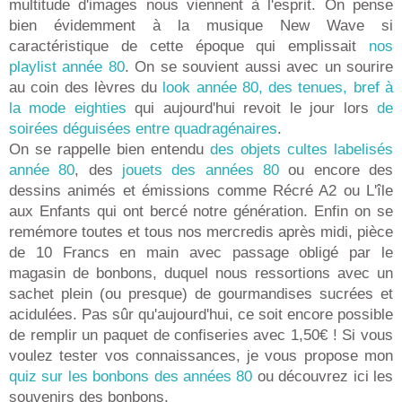
multitude d'images nous viennent à l'esprit. On pense
bien évidemment à la musique New Wave si
caractéristique de cette époque qui emplissait
nos
playlist année 80
. On se souvient aussi avec un sourire
au coin des lèvres du
look année 80, des tenues, bref à
la mode eighties
qui aujourd'hui revoit le jour lors
de
soirées déguisées entre quadragénaires
.
On se rappelle bien entendu
des objets cultes labelisés
année 80
, des
jouets des années 80
ou encore des
dessins animés et émissions comme Récré A2 ou L'île
aux Enfants qui ont bercé notre génération. Enfin on se
remémore toutes et tous nos mercredis après midi, pièce
de 10 Francs en main avec passage obligé par le
magasin de bonbons, duquel nous ressortions avec un
sachet plein (ou presque) de gourmandises sucrées et
acidulées. Pas sûr qu'aujourd'hui, ce soit encore possible
de remplir un paquet de confiseries avec 1,50€ ! Si vous
voulez tester vos connaissances, je vous propose mon
quiz sur les bonbons des années 80
ou découvrez ici les
souvenirs des bonbons.